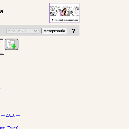
ва
?
Авторизація
і
. — 2013. —
еті [Текст]