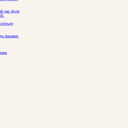
ий час були
55.
успільну
до базових
рова