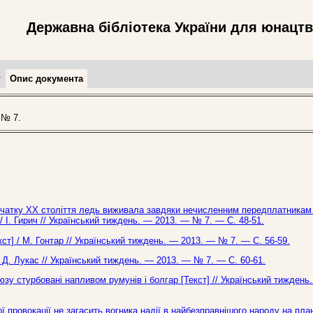
Державна бібліотека України для юнацт
т
Опис документа
 № 7.
початку ХХ століття ледь виживала завдяки нечисленним передплатникам 
/ І. Гирич // Український тиждень. — 2013. — № 7. — С. 48-51.
кст] / М. Гонтар // Український тиждень. — 2013. — № 7. — С. 56-59.
 Д. Лукас // Український тиждень. — 2013. — № 7. — С. 60-61.
юзу стурбовані напливом румунів і болгар [Текст] // Український тиждень
ої провокації не загасить вогника надії в найбезправнішого народу на план