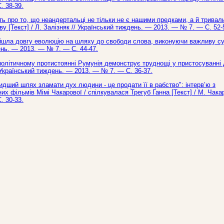
. 38-39.
ать про то, що неандертальці не тільки не є нашими предками, а й тривал
[Текст] / Л. Залізняк // Український тиждень. — 2013. — № 7. — С. 52-
ройшла довгу еволюцію на шляху до свободи слова, виконуючи важливу с
день. — 2013. — № 7. — С. 44-47.
політичному протистоянні Румунія демонструє труднощі у пристосуванні 
/ Український тиждень. — 2013. — № 7. — С. 36-37.
идший шлях зламати дух людини - це продати її в рабство": інтерв’ю з
 фільмів Мімі Чакарової / спілкувалася Трегуб Ганна [Текст] / М. Чака
. 30-33.