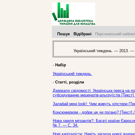
Пошук
Відібрані
Персональний кабіне
Український тиждень. — 2013. —
-
Набір
Український тиждень.
-
Статті, розділи
Дзеркало свідомості: Українська преса на 
субсидуванню меценатів-альтруїстів [Текст] 
Залабай мені look!: Чим живуть хіпстери [Те
Консюмеризм - добре це чи погано? [Текст] /
Нова хвиля мігрантів?: Багаті країни Євросо
№ 7. — С. 34.
Нові капіталісти: Навіть загроза нової ядерн