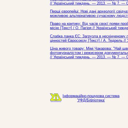
// Український тиждень. — 2013. — № 7. — С
Перші європейці: Нові дані археології свідч
можливою альтернативою сучасному людству 
Право на критику: Від часів своєї появи п
місію [Текст] / О. Пагіря // Український тиж
Слабка ланка ЄС: Загрузла в нескінченому 
цінностей Євросоюзу [Текст] / А. Тедрель /
Ціна живого товару: Мімі Чакарова: "Най щв
фотожурналістом і режисером документальних
// Український тиждень. — 2013. — № 7. — С
Інформаційно-пошукова система
'УФД/Бібліотека'