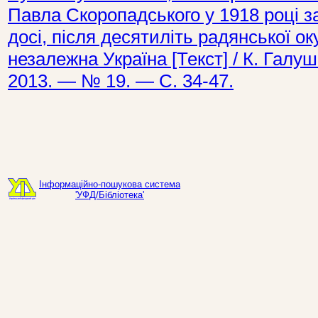
Павла Скоропадського у 1918 році з
досі, після десятиліть радянської ок
незалежна Україна [Текст] / К. Галу
2013. — № 19. — С. 34-47.
Інформаційно-пошукова система
'УФД/Бібліотека'