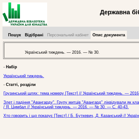
Державна бі
Пошук
Відібрані
Персональний кабінет
Опис документа
Український тиждень. — 2016. — № 30.
-
Набір
Український тиждень.
-
Статті, розділи
Грузинський шлях: тема номеру [Текст] // Український тиждень. — 2016
Злет і падіння "Авангарду". Групу митців "Авангард" ліквідували як кла
/ Я. Цимбал // Український тиждень. — 2016. — № 30. — С. 40-43.
Хто говорить і що показує [Текст] / Б. Буткевич, Д. Казанський // Укр