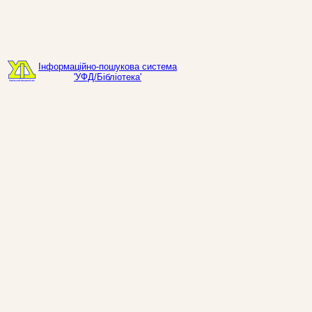
Інформаційно-пошукова система
'УФД/Бібліотека'