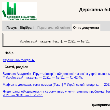
Державна бі
Пошук
Відібрані
Персональний кабінет
Опис документа
Український тиждень [Текст]. — 2021. — № 31.
-
Набір
Український тиждень.
-
Статті, розділи
Битва за Академію. Піруети історії найдавнішої гімназії з українсько
// Український тиждень. — 2021. — № 31. — С. 42-45.
Мафіозна держава: тема номера [Текст] // Український тиждень. — 202
Якщо іранці об‘єднаються у своєму гніві, у мулл виникне проблема [Те
2021. — № 31. — С. 26-27.
Примірники