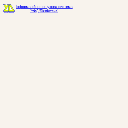
Інформаційно-пошукова система
'УФД/Бібліотека'