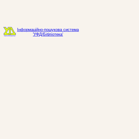
Інформаційно-пошукова система
'УФД/Бібліотека'