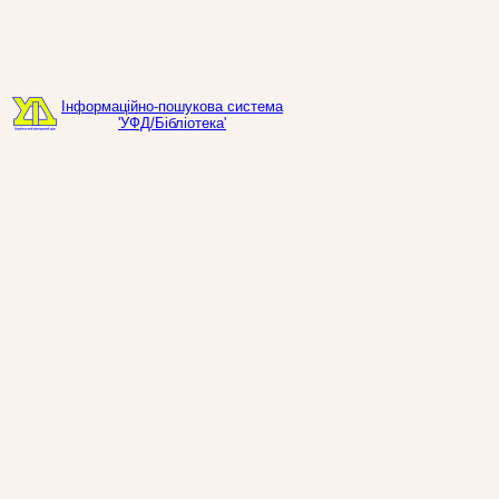
Інформаційно-пошукова система
'УФД/Бібліотека'