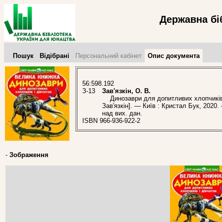
Державна бі
Пошук
Відібрані
Персональний кабінет
Опис документа
56:598.192
З-13
Зав'язкін, О. В.
Динозаври для допитливих хлопчиків і д
Зав'язкін]. — Київ : Кристал Бук, 2020.
над вих. дан.
ISBN 966-936-922-2
-
Зображення