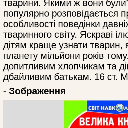
тварини. Якими ж вони були?
популярно розповідається пр
особливості поведінки давні
тваринного світу. Яскраві і
дітям краще узнати тварин, 
планету мільйони років том
допитливим хлопчикам та дів
дбайливим батькам. 16 ст. М'
-
Зображення