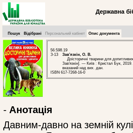
Державна бі
Пошук
Відібрані
Персональний кабінет
Опис документа
56:598.19
З-13
Зав'язкін, О. В.
Доісторичні тварини для допитливих хл
Зав'язкін]. — Київ : Кристал Бук, 2019
вказаний над вих. дан.
ISBN 617-7268-16-0
-
Анотація
Давним-давно на земній кул