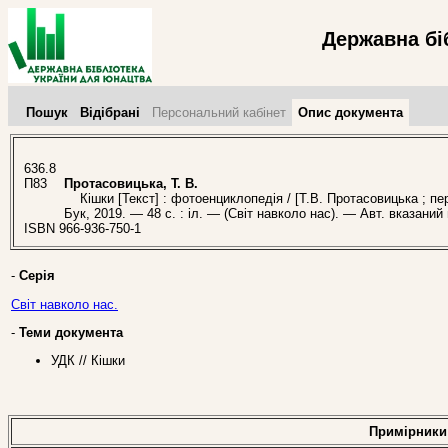
Державна бі
Пошук
Відібрані
Персональний кабінет
Опис документа
636.8
П83
Протасовицька, Т. В.
Кішки [Текст] : фотоенциклопедія / [Т.В. Протасовицька ; пер.
Бук, 2019. — 48 с. : іл. — (Світ навколо нас). — Авт. вказаний
ISBN 966-936-750-1
-
Серія
Світ навколо нас.
-
Теми документа
УДК // Кішки
Примірники