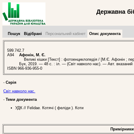
Державна бі
Пошук
Відібрані
Персональний кабінет
Опис документа
599.742.7
А94
Афонін, М. Є.
Великі кішки [Текст] : фотоенциклопедія / [М.Є. Афонін ; пер.
Бук, 2019. — 48 с. : іл. — (Світ навколо нас). — Авт. вказаний
ISBN 966-936-955-0
-
Серія
Світ навколо нас.
-
Теми документа
УДК // Felidae. Котячі ( феліди ). Коти
Примірники