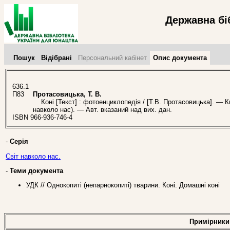
Державна бі
Пошук
Відібрані
Персональний кабінет
Опис документа
636.1
П83
Протасовицька, Т. В.
Коні [Текст] : фотоенциклопедія / [Т.В. Протасовицька]. — Киї
навколо нас). — Авт. вказаний над вих. дан.
ISBN 966-936-746-4
-
Серія
Світ навколо нас.
-
Теми документа
УДК // Однокопиті (непарнокопиті) тварини. Коні. Домашні коні
Примірники