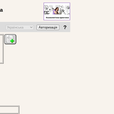
ва
?
Авторизація