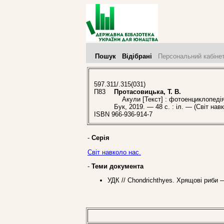
Пошук
Відібрані
Персональний кабіне
597.311/.315(031)
П83
Протасовицька, Т. В.
Акули [Текст] : фотоенциклопедія / 
Бук, 2019. — 48 с. : іл. — (Світ нав
ISBN 966-936-914-7
-
Серія
Світ навколо нас.
-
Теми документа
УДК // Chondrichthyes. Хрящові риби 