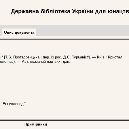
Державна бібліотека України для юнацт
т
Опис документа
[Т.В. Протасовицька ; пер. із рос. Д.С. Турбаніст]. — Київ : Кристал
коло нас). — Авт. вказаний над вих. дан.
— Енциклопедії
Примірники