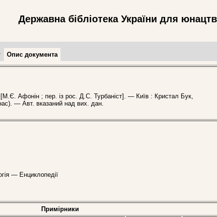
Державна бібліотека України для юнацт
т
Опис документа
М.Є. Афонін ; пер. із рос. Д.С. Турбаніст]. — Київ : Кристал Бук,
 нас). — Авт. вказаний над вих. дан.
логія — Енциклопедії
Примірники