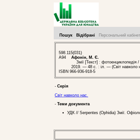
Пошук
Відібрані
Персональний кабіне
598.115(031)
А94
Афонін, М. Є.
Змії [Текст] : фотоенциклопедія / [
2019. — 48 с. : іл. — (Світ навколо
ISBN 966-936-918-5
-
Серія
Світ навколо нас.
-
Теми документа
УДК // Serpentes (Ophidia) Змії. Офіо