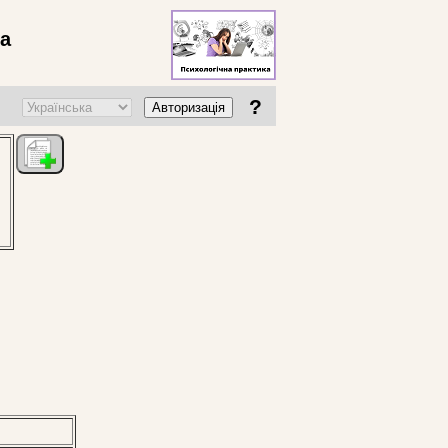
ва
?
Авторизація