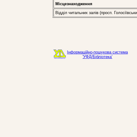
Місцезнаходження
Відділ читальних залів (просп. Голосіївськи
Інформаційно-пошукова система
'УФД/Бібліотека'