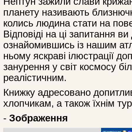
Нептун зажили слави крижани
планету називають близнюч
колись людина стати на по
Відповіді на ці запитання ви
ознайомившись із нашим атл
ньому яскраві ілюстрації д
занурення у світ космосу бі
реалістичним.
Книжку адресовано допитлив
хлопчикам, а також їхнім ту
-
Зображення