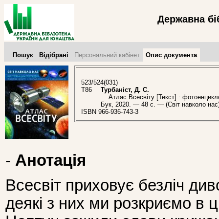
Державна бі
Пошук
Відібрані
Персональний кабінет
Опис документа
523/524(031)
Т86
Турбаніст, Д. С.
Атлас Всесвіту [Текст] : фотоенциклоп
Бук, 2020. — 48 с. — (Світ навколо нас)
ISBN 966-936-743-3
-
Анотація
Всесвіт приховує безліч ди
деякі з них ми розкриємо в ц