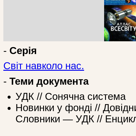
-
Серія
Світ навколо нас.
-
Теми документа
УДК // Сонячна система
Новинки у фонді // Довідн
Словники — УДК // Енцикл