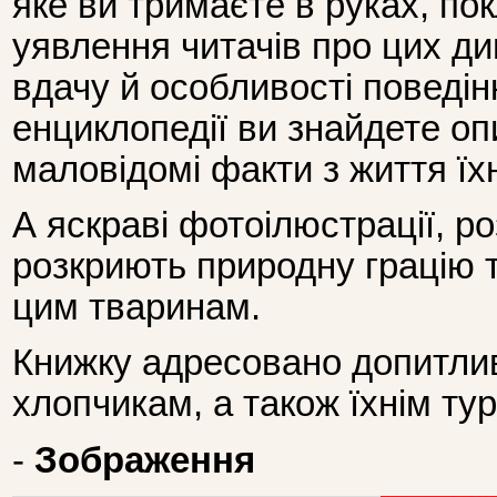
яке ви тримаєте в руках, п
уявлення читачів про цих д
вдачу й особливості поведін
енциклопедії ви знайдете оп
маловідомі факти з життя їхн
А яскраві фотоілюстрації, ро
розкриють природну грацію 
цим тваринам.
Книжку адресовано допитлив
хлопчикам, а також їхнім ту
-
Зображення