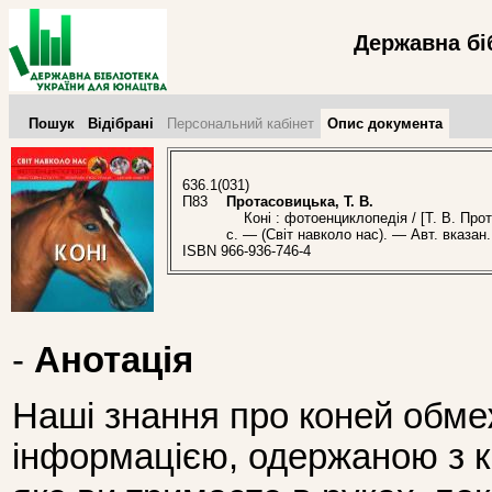
Державна бі
Пошук
Відібрані
Персональний кабінет
Опис документа
636.1(031)
П83
Протасовицька, Т. В.
Коні : фотоенциклопедія / [Т. В. Прот
с. — (Світ навколо нас). — Авт. вказан.
ISBN 966-936-746-4
-
Анотація
Наші знання про коней обм
інформацією, одержаною з к