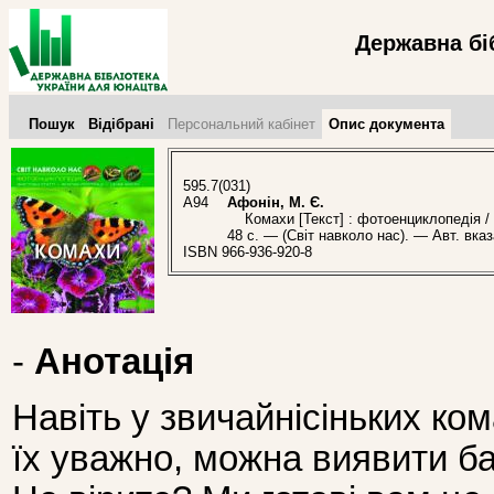
Державна бі
Пошук
Відібрані
Персональний кабінет
Опис документа
595.7(031)
А94
Афонін, М. Є.
Комахи [Текст] : фотоенциклопедія / [
48 с. — (Світ навколо нас). — Авт. вка
ISBN 966-936-920-8
-
Анотація
Навіть у звичайнісіньких ко
їх уважно, можна виявити баг