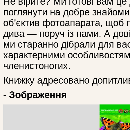
Не вірите? Ми готові вам ц
поглянути на добре знайомих 
об’єктив фотоапарата, щоб 
дива — поруч із нами. А дов
ми старанно дібрали для вас
характерними особливостям
членистоногих.
Книжку адресовано допитли
-
Зображення