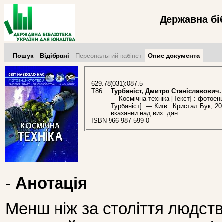
Державна бі
Пошук
Відібрані
Персональний кабінет
Опис документа
629.78(031):087.5
Т86
Турбаніст, Дмитро Станіславович.
Космічна техніка [Текст] : фотоенц
Турбаніст]. — Київ : Кристал Бук, 20
вказаний над вих. дан.
ISBN 966-987-599-0
-
Анотація
Менш ніж за століття людст