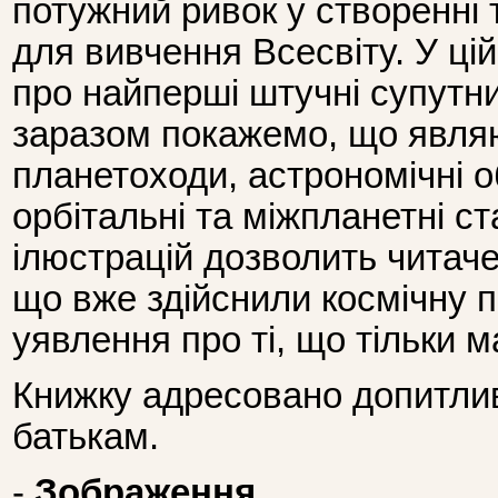
потужний ривок у створенні 
для вивчення Всесвіту. У ці
про найперші штучні супутник
заразом покажемо, що явля
планетоходи, астрономічні о
орбітальні та міжпланетні ст
ілюстрацій дозволить читаче
що вже здійснили космічну п
уявлення про ті, що тільки 
Книжку адресовано допитлив
батькам.
-
Зображення