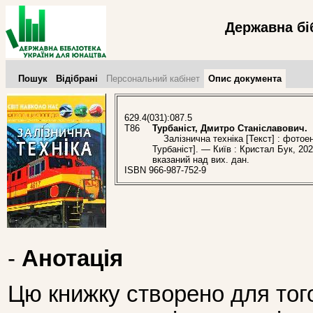
Державна бі
Пошук
Відібрані
Персональний кабінет
Опис документа
629.4(031):087.5
Т86
Турбаніст, Дмитро Станіславович.
Залізнична техніка [Текст] : фотоен
Турбаніст]. — Київ : Кристал Бук, 202
вказаний над вих. дан.
ISBN 966-987-752-9
-
Анотація
Цю книжку створено для тог