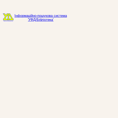
Інформаційно-пошукова система
'УФД/Бібліотека'