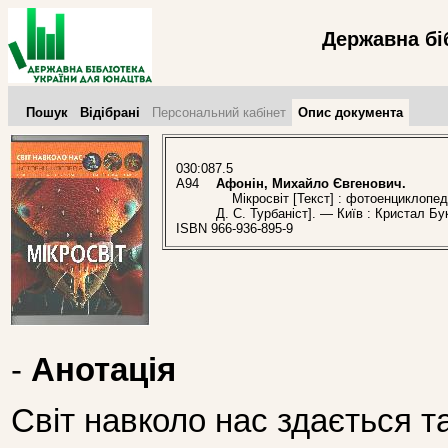
Державна бі
Пошук
Відібрані
Персональний кабінет
Опис документа
030:087.5
А94
Афонін, Михайло Євгенович.
Мікросвіт [Текст] : фотоенциклопедія
Д. С. Турбаніст]. — Київ : Кристал Бу
ISBN 966-936-895-9
-
Анотація
Світ навколо нас здається т