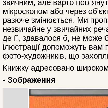
звичним, але варто поглянут
мікроскопом або через об'єк
разюче змінюється. Ми про
незвичайне у звичайних реча
де її, здавалося б, не може б
ілюстрації допоможуть вам п
фото-художників, що захоп
Книжку адресовано широкому
-
Зображення