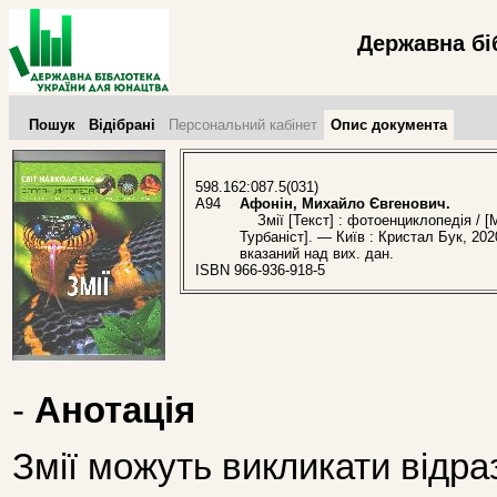
Державна бі
Пошук
Відібрані
Персональний кабінет
Опис документа
598.162:087.5(031)
А94
Афонін, Михайло Євгенович.
Змії [Текст] : фотоенциклопедія / [М
Турбаніст]. — Київ : Кристал Бук, 202
вказаний над вих. дан.
ISBN 966-936-918-5
-
Анотація
Змії можуть викликати відра