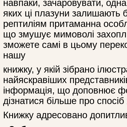
навпаки, зачаровувати, одна
яких ці плазуни залишають
рептиліям притаманна особл
що змушує мимоволі захопл
зможете самі в цьому перек
нашу
книжку, у якій зібрано ілюст
найяскравіших представникі
інформація, що доповнює ф
дізнатися більше про спосіб 
Книжку адресовано допитли