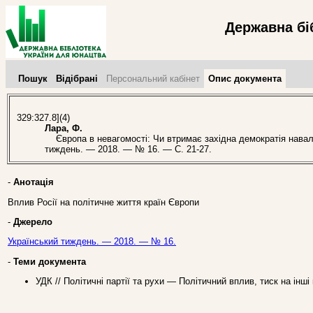
Державна бі
Пошук
Відібрані
Персональний кабінет
Опис документа
329:327.8](4)
Лара, Ф.
Європа в невагомості: Чи втримає західна демократія навалу п
тиждень. — 2018. — № 16. — С. 21-27.
-
Анотація
Вплив Росії на політичне життя країн Європи
-
Джерело
Український тиждень. — 2018. — № 16.
-
Теми документа
УДК // Політичні партії та рухи — Політичний вплив, тиск на інш