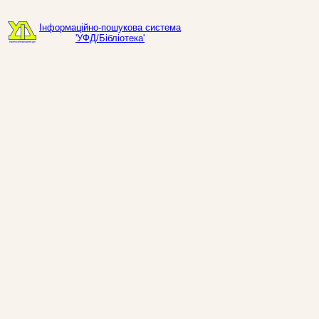
Інформаційно-пошукова система
'УФД/Бібліотека'