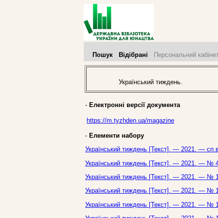
Пошук
Відібрані
Персональний кабіне
Український тиждень.
-
Електронні версії документа
https://m.tyzhden.ua/magazine
-
Елементи набору
Український тиждень [Текст]. — 2021. — сп.
Український тиждень [Текст]. — 2021. — № 4
Український тиждень [Текст]. — 2021. — № 1
Український тиждень [Текст]. — 2021. — № 1
Український тиждень [Текст]. — 2021. — № 1