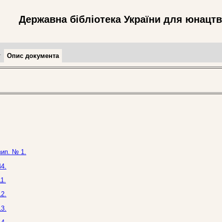
Державна бібліотека України для юнацт
т
Опис документа
вип. № 1.
4.
1.
2.
3.