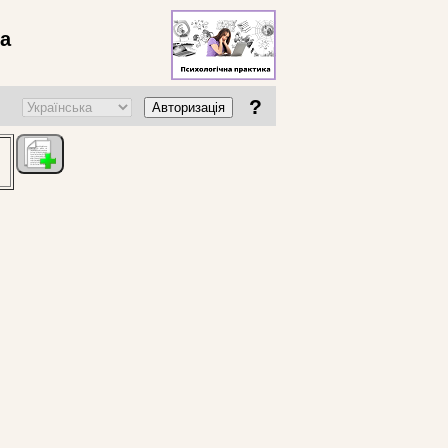
ва
?
Авторизація