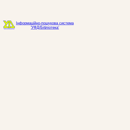
Інформаційно-пошукова система
'УФД/Бібліотека'