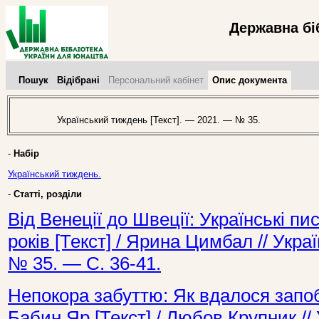
Державна бі
Пошук
Відібрані
Персональний кабінет
Опис документа
Український тиждень [Текст]. — 2021. — № 35.
-
Набір
Український тиждень.
-
Статті, розділи
Від Венеції до Швеції: Українські п
років [Текст] / Ярина Цимбал // Укр
№ 35. — С. 36-41.
Непокора забуттю: Як вдалося запоб
Бабин Яр [Текст] / Любов Крупник /