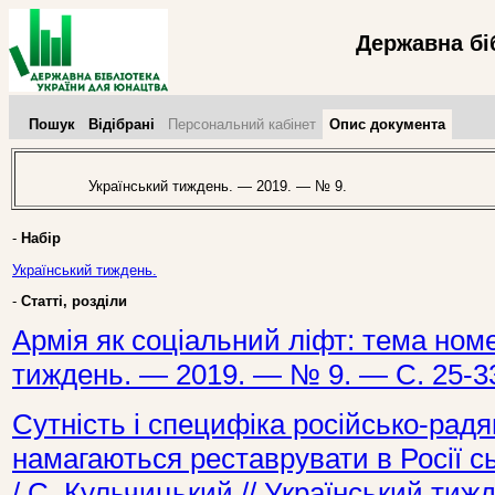
Державна бі
Пошук
Відібрані
Персональний кабінет
Опис документа
Український тиждень. — 2019. — № 9.
-
Набір
Український тиждень.
-
Статті, розділи
Армія як соціальний ліфт: тема номер
тиждень. — 2019. — № 9. — С. 25-3
Сутність і специфіка російсько-радя
намагаються реставрувати в Росії сь
/ С. Кульчицький // Український ти