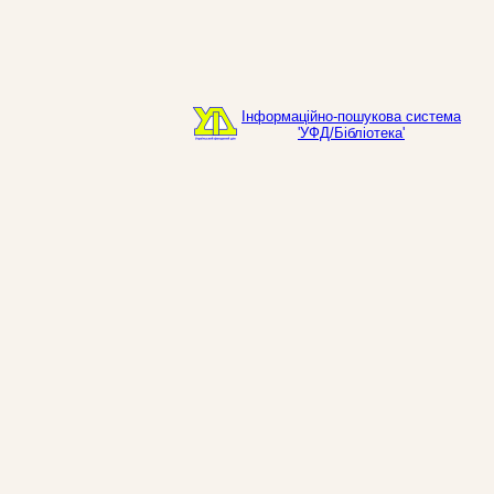
Інформаційно-пошукова система
'УФД/Бібліотека'