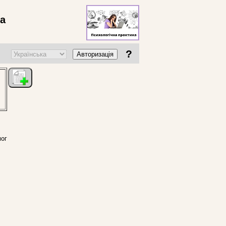
ва
?
Авторизація
мог