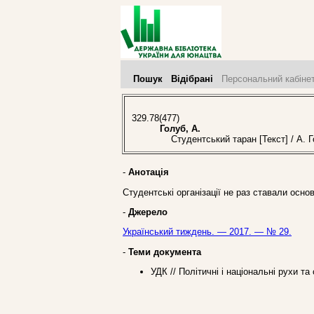
Пошук
Відібрані
Персональний кабіне
329.78(477)
Голуб, А.
Студентський таран [Текст] / А. Г
-
Анотація
Студентські організації не раз ставали осно
-
Джерело
Український тиждень. — 2017. — № 29.
-
Теми документа
УДК // Полiтичнi і національні рухи т