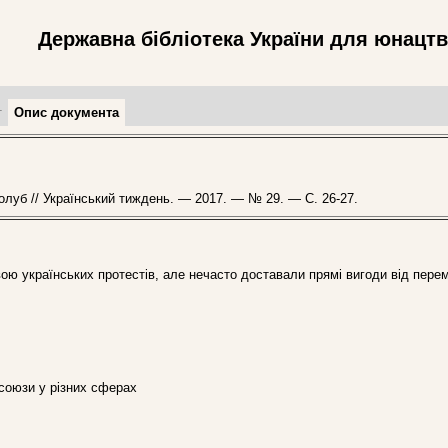
Державна бібліотека України для юнацт
т
Опис документа
олуб // Український тиждень. — 2017. — № 29. — С. 26-27.
вою українських протестів, але нечасто доставали прямі вигоди від пере
а союзи у різних сферах