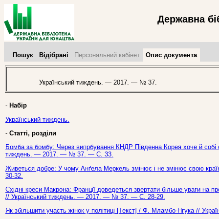
Державна бі
Пошук
Відібрані
Персональний кабінет
Опис документа
Український тиждень. — 2017. — № 37.
-
Набір
Український тиждень.
-
Статті, розділи
Бомба за бомбу: Через випрбування КНДР Південна Корея хоче й собі 
тиждень. — 2017. — № 37. — С. 33.
Живеться добре: У чому Анґела Меркель змінює і не змінює свою країн
30-32.
Східні креси Макрона: Франції доведеться звертати більше уваги на пр
// Український тиждень. — 2017. — № 37. — С. 28-29.
Як збільшити участь жінок у політиці [Текст] / Ф. Мламбо-Нгука // Укр