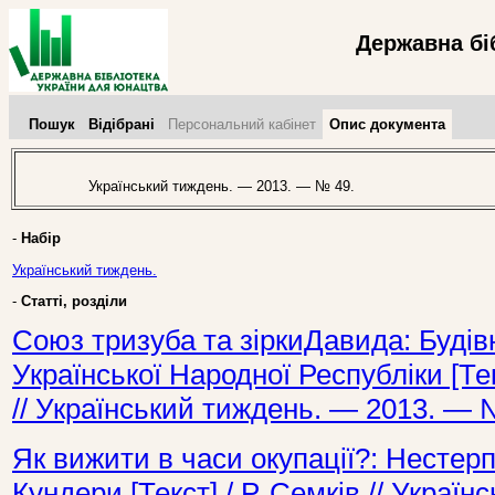
Державна бі
Пошук
Відібрані
Персональний кабінет
Опис документа
Український тиждень. — 2013. — № 49.
-
Набір
Український тиждень.
-
Статті, розділи
Союз тризуба та зіркиДавида: Будів
Української Народної Республіки [Тек
// Український тиждень. — 2013. — 
Як вижити в часи окупації?: Нестер
Кундери [Текст] / Р. Семків // Украї