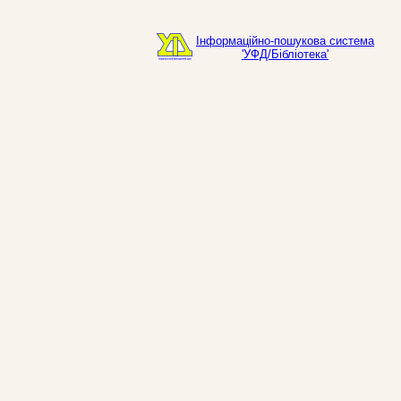
Інформаційно-пошукова система
'УФД/Бібліотека'