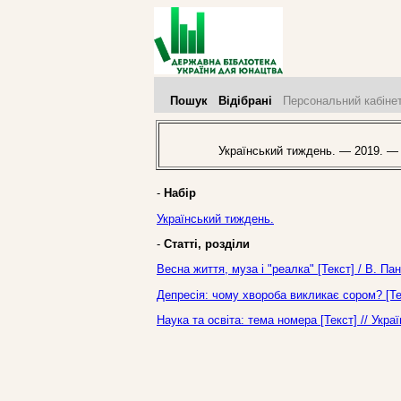
Пошук
Відібрані
Персональний кабіне
Український тиждень. — 2019. —
-
Набір
Український тиждень.
-
Статті, розділи
Весна життя, муза і "реалка" [Текст] / В. П
Депресія: чому хвороба викликає сором? [Те
Наука та освіта: тема номера [Текст] // Укр