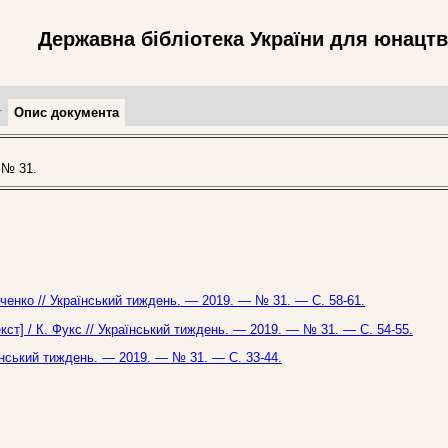
Державна бібліотека України для юнацт
т
Опис документа
 № 31.
анченко // Український тиждень. — 2019. — № 31. — С. 58-61.
кст] / К. Фукс // Український тиждень. — 2019. — № 31. — С. 54-55.
аїнський тиждень. — 2019. — № 31. — С. 33-44.