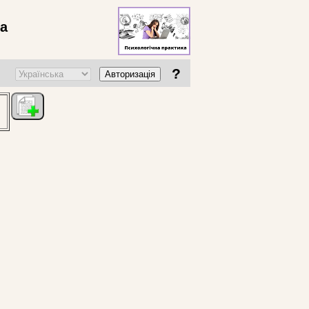
ва
?
Авторизація