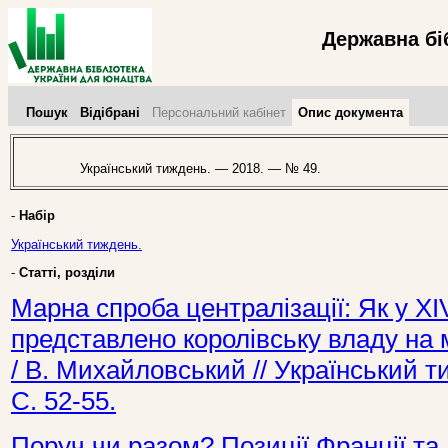
Державна бі
Пошук
Відібрані
Персональний кабінет
Опис документа
Український тиждень. — 2018. — № 49.
-
Набір
Український тиждень.
-
Статті, розділи
Марна спроба централізації: Як у ХІV
представлено королівську владу на м
/ В. Михайловський // Український 
С. 52-55.
Поруч чи разом? Позиції Франції та 