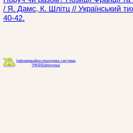
/ Я. Дамс, К. Шлітц // Український 
40-42.
Інформаційно-пошукова система
'УФД/Бібліотека'