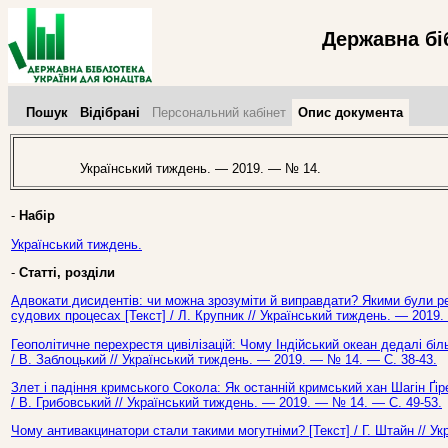
Державна бі
Пошук
Відібрані
Персональний кабінет
Опис документа
Український тиждень. — 2019. — № 14.
-
Набір
Український тиждень.
-
Статті, розділи
Адвокати дисидентів: чи можна зрозуміти й виправдати? Якими були ре
судових процесах [Текст] / Л. Крупник // Український тиждень. — 2019
Геополітичне перехрестя цивілізацій: Чому Індійський океан дедалі біл
/ В. Заблоцький // Український тиждень. — 2019. — № 14. — С. 38-43.
Злет і падіння кримського Сокола: Як останній кримський хан Шагін Ґір
/ В. Грибовський // Український тиждень. — 2019. — № 14. — С. 49-53.
Чому антивакцинатори стали такими могутніми? [Текст] / Г. Штайн // У