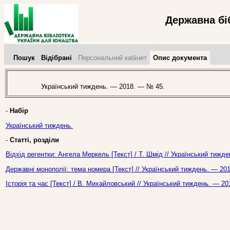
Державна бі
Пошук
Відібрані
Персональний кабінет
Опис документа
Український тиждень. — 2018. — № 45.
-
Набір
Український тиждень.
-
Статті, розділи
Відхід регентки: Ангела Меркель [Текст] / Т. Шмід // Український тижд
Державні монополії: тема номера [Текст] // Український тиждень. — 20
Історія та час [Текст] / В. Михайловський // Український тиждень. — 2