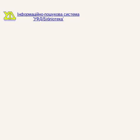
Інформаційно-пошукова система
'УФД/Бібліотека'