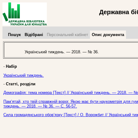
Державна бі
Пошук
Відібрані
Персональний кабінет
Опис документа
Український тиждень. — 2018. — № 36.
-
Набір
Український тиждень.
-
Статті, розділи
Демографія: тема номера [Текст] // Український тиждень. — 2018. — № 
Пам‘ятай, хто твій справжній ворог. Якою має бути наукометрія для гуман
тиждень. — 2018. — № 36. — С. 56-57.
Сила громадянського обов‘язку [Текст] / О. Ворожбит // Український т