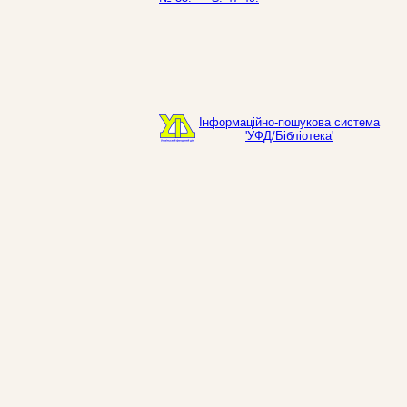
Інформаційно-пошукова система
'УФД/Бібліотека'