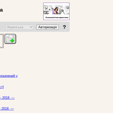
ва
?
Авторизація
ооцінений у
ст]
 — 2018. —
— 2018. —