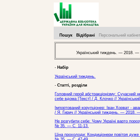
Пошук
Відібрані
Персональний кабіне
Український тиждень. — 2018. —
-
Набір
Український тиждень.
-
Статті, розділи
Головний герой абстракціонізму: Сучасний н
себе вдома [Текст] / Д. Клочко // Українськ
Імпортований корупціонер: Іван Хорват - ав
/ Я. Гирич // Український тиждень. — 2018. 
Не розгубити себе: Чому Україні варто пороз
№ 35. — С. 11-13.
Ціна прохолоди: Кондиціонери повітря дуже п
№ 35. — С. 47-49.