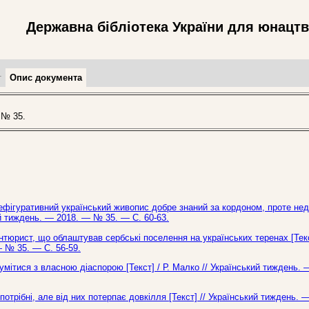
Державна бібліотека України для юнацт
т
Опис документа
 № 35.
ефігуративний український живопис добре знаний за кордоном, проте нед
ий тиждень. — 2018. — № 35. — С. 60-63.
антюрист, що облаштував сербські поселення на українських теренах [Тек
— № 35. — С. 56-59.
умітися з власною діаспорою [Текст] / Р. Малко // Український тиждень.
отрібні, але від них потерпає довкілля [Текст] // Український тиждень. 