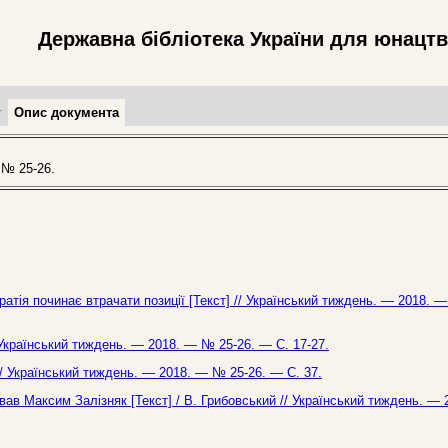
Державна бібліотека України для юнацт
т
Опис документа
№ 25-26.
ратія починає втрачати позиції [Текст] // Український тиждень. — 2018. 
 Український тиждень. — 2018. — № 25-26. — С. 17-27.
// Український тиждень. — 2018. — № 25-26. — С. 37.
ав Максим Залізняк [Текст] / В. Грибовський // Український тиждень. — 