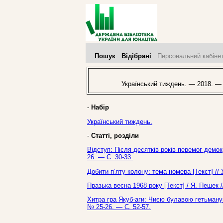
Пошук
Відібрані
Персональний кабіне
Український тиждень. — 2018. — 
-
Набір
Український тиждень.
-
Статті, розділи
Відступ: Після десятків років перемог демок
26. — С. 30-33.
Добити п‘яту колону: тема номера [Текст] //
Празька весна 1968 року [Текст] / Я. Пешек 
Хитра гра Якуб-аги: Чиєю булавою гетьманув
№ 25-26. — С. 52-57.