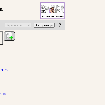
ва
?
Авторизація
— № 25-
2018. —