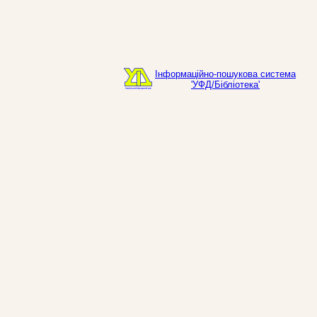
Інформаційно-пошукова система
'УФД/Бібліотека'