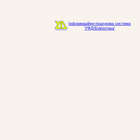
Інформаційно-пошукова система
'УФД/Бібліотека'