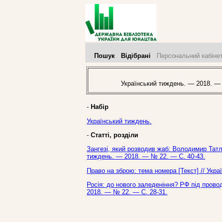
Пошук
Відібрані
Персональний кабіне
Український тиждень. — 2018. —
-
Набір
Український тиждень.
-
Статті, розділи
Зангезі, який розводив жаб: Володимир Татлін
тиждень. — 2018. — № 22. — С. 40-43.
Право на зброю: тема номера [Текст] // Укр
Росія: до нового заледеніння? РФ під провод
2018. — № 22. — С. 28-31.