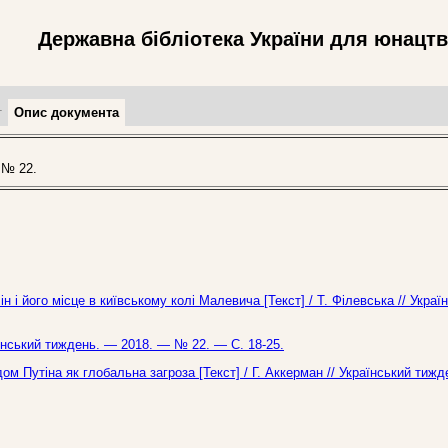
Державна бібліотека України для юнацт
т
Опис документа
 № 22.
 і його місце в київському колі Малевича [Текст] / Т. Філевська // Украї
аїнський тиждень. — 2018. — № 22. — С. 18-25.
ом Путіна як глобальна загроза [Текст] / Г. Аккерман // Український тиж