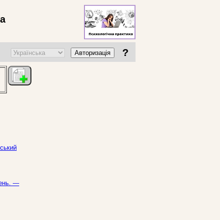
ва
?
Авторизація
нський
день. —