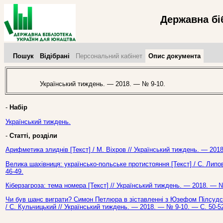
Державна бі
Пошук
Відібрані
Персональний кабінет
Опис документа
Український тиждень. — 2018. — № 9-10.
-
Набір
Український тиждень.
-
Статті, розділи
Арифметика злиднів [Текст] / М. Віхров // Український тиждень. — 201
Велика шахівниця: українсько-польське протистояння [Текст] / С. Липо
46-49.
Кіберзагроза: тема номера [Текст] // Український тиждень. — 2018. — №
Чи був шанс виграти? Симон Петлюра в зіставленні з Юзефом Пілсудс
/ С. Кульчицький // Український тиждень. — 2018. — № 9-10. — С. 50-5