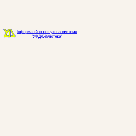
Інформаційно-пошукова система
'УФД/Бібліотека'