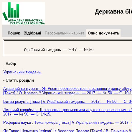
Державна бі
Пошук
Відібрані
Персональний кабінет
Опис документа
Український тиждень. — 2017. — № 50.
-
Набір
Український тиждень.
-
Статті, розділи
Аграрний конкурент : Як Росія перетворюється з основного ринку збуту
[Текст] / О. Крамар // Український тиждень. — 2017. — № 50. — С. 10-1
Битва розумів [Текст] // Український тиждень. — 2017. — № 50. — С. 34
Летючий корабель : Що заважає розвиватися лоукост-перевезенням в Укр
2017. — № 50. — С. 14-15.
Реформа науки : Тема номера [Текст] // Український тиждень. — 2017.
Як Тарас Шевченко "втікав" із Веселого Подолу [Текст] / В. Панченко /