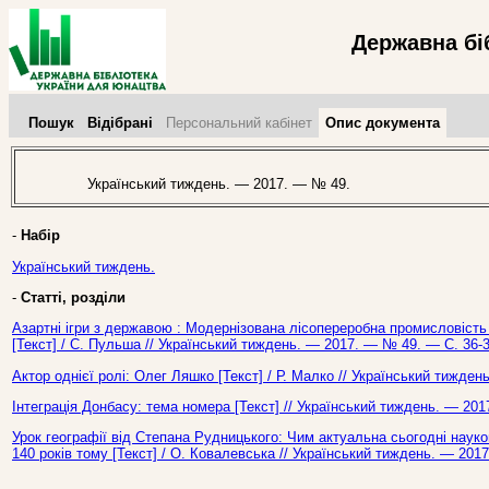
Державна бі
Пошук
Відібрані
Персональний кабінет
Опис документа
Український тиждень. — 2017. — № 49.
-
Набір
Український тиждень.
-
Статті, розділи
Азартні ігри з державою : Модернізована лісопереробна промисловість
[Текст] / С. Пульша // Український тиждень. — 2017. — № 49. — С. 36-3
Актор однієї ролі: Олег Ляшко [Текст] / Р. Малко // Український тижде
Інтеграція Донбасу: тема номера [Текст] // Український тиждень. — 201
Урок географії від Степана Рудницького: Чим актуальна сьогодні наук
140 років тому [Текст] / О. Ковалевська // Український тиждень. — 201