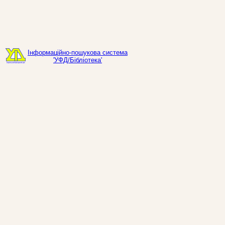
Інформаційно-пошукова система
'УФД/Бібліотека'