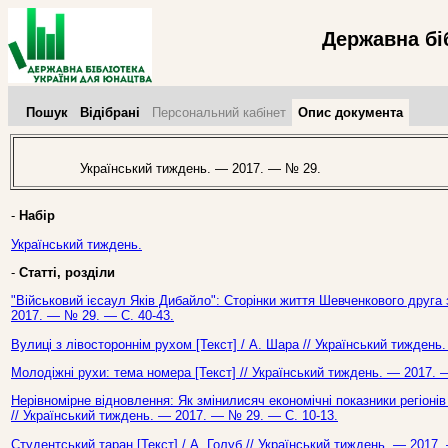
Державна бі
Пошук
Відібрані
Персональний кабінет
Опис документа
Український тиждень. — 2017. — № 29.
-
Набір
Український тиждень.
-
Статті, розділи
"Військовий ієсаул Яків Дибайло": Сторінки життя Шевченкового друга з
2017. — № 29. — С. 40-43.
Вулиці з лівостороннім рухом [Текст] / А. Шара // Український тиждень
Молодіжні рухи: тема номера [Текст] // Український тиждень. — 2017. 
Нерівномірне відновлення: Як змінилисяч економічні показники регіонів 
// Український тиждень. — 2017. — № 29. — С. 10-13.
Студентський таран [Текст] / А. Голуб // Український тиждень. — 2017.