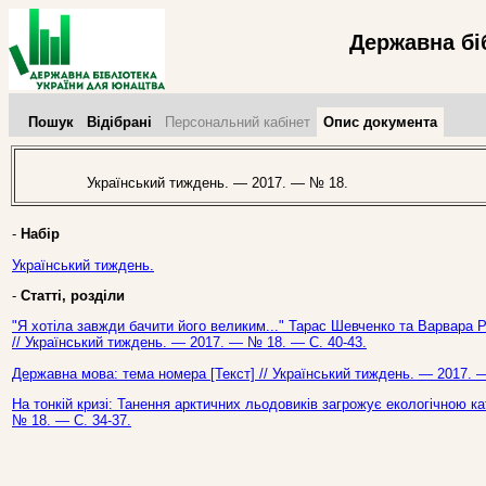
Державна бі
Пошук
Відібрані
Персональний кабінет
Опис документа
Український тиждень. — 2017. — № 18.
-
Набір
Український тиждень.
-
Статті, розділи
"Я хотіла завжди бачити його великим..." Тарас Шевченко та Варвара Рє
// Український тиждень. — 2017. — № 18. — С. 40-43.
Державна мова: тема номера [Текст] // Український тиждень. — 2017. 
На тонкій кризі: Танення арктичних льодовиків загрожує екологічною к
№ 18. — С. 34-37.