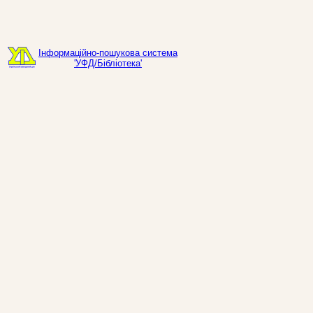
Інформаційно-пошукова система
'УФД/Бібліотека'