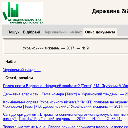
Державна бі
Пошук
Відібрані
Персональний кабінет
Опис документа
Український тиждень. — 2017. — № 9.
-
Набір
Український тиждень.
-
Статті, розділи
Ґюлен проти Ердогана: гібридний конфлікт? [Текст] / М. Якубович // У
Державна власність : Тема номера [Текст] // Український тиждень. — 2
Кримінальна справа "Українського вісника": Як КГБ полював на україн
Чорновола [Текст] / В. Деревінський // Український тиждень. — 2017. 
Світ догори дриґом : Вітрова та сонячна енергетика підточує столітн
заміну? [Текст] // Український тиждень. — 2017. — № 9. — С. 38-41.
Травоїдним тут не місце: Європа починає сприймати власну безпеку се