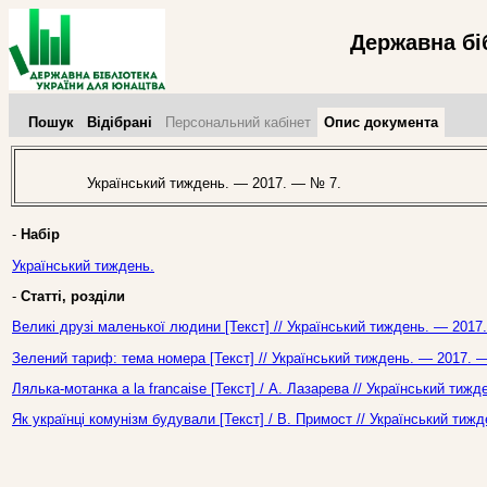
Державна бі
Пошук
Відібрані
Персональний кабінет
Опис документа
Український тиждень. — 2017. — № 7.
-
Набір
Український тиждень.
-
Статті, розділи
Великі друзі маленької людини [Текст] // Український тиждень. — 2017
Зелений тариф: тема номера [Текст] // Український тиждень. — 2017. 
Лялька-мотанка a la francaise [Текст] / А. Лазарева // Український тиж
Як українці комунізм будували [Текст] / В. Примост // Український тиж