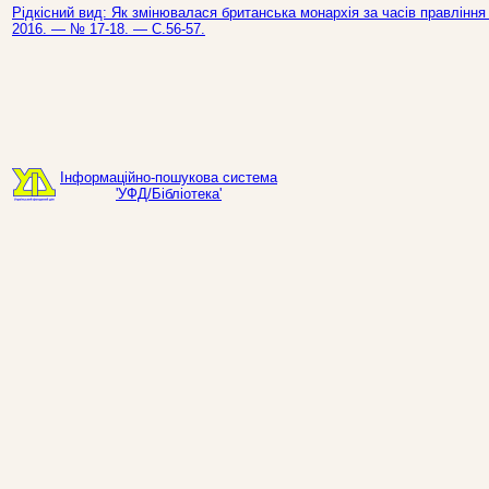
Рідкісний вид: Як змінювалася британська монархія за часів правління Є
2016. — № 17-18. — С.56-57.
Інформаційно-пошукова система
'УФД/Бібліотека'