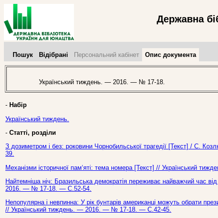
Державна бі
Пошук
Відібрані
Персональний кабінет
Опис документа
Український тиждень. — 2016. — № 17-18.
-
Набір
Український тиждень.
-
Статті, розділи
З дозиметром і без: роковини Чорнобильської трагедії [Текст] / С. Коз
39.
Механізми історичної пам‘яті: тема номера [Текст] // Український тижд
Найтемніша ніч: Бразильська демократія переживає найважчий час від к
2016. — № 17-18. — С.52-54.
Непопулярна і невпинна: У рік бунтарів американці можуть обрати през
// Український тиждень. — 2016. — № 17-18. — С.42-45.