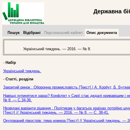
Державна бі
Пошук
Відібрані
Персональний кабінет
Опис документа
Український тиждень. — 2016. — № 8.
-
Набір
Український тиждень.
-
Статті, розділи
Закритий ринок : Оборонна промисловість [Текст] / А. Корбут, Б. Бутке
Навіщо зупинятися зараз? Конфлікт у Сирії стає дедалі кривавішим і н
№ 8. — С.34-36.
Незвідані варіанти рішення : Політикам у багатьох країнах потрібно шук
[Текст] // Український тиждень. — 2016. — № 8. — С. 38-41.
Окупований півострів: тема номера [Текст] // Український тиждень. — 