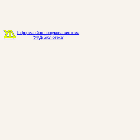
Інформаційно-пошукова система
'УФД/Бібліотека'