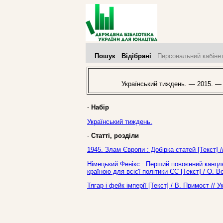
Пошук
Відібрані
Персональний кабіне
Український тиждень. — 2015. —
-
Набір
Український тиждень.
-
Статті, розділи
1945. Злам Європи : Добірка статей [Текст] 
Німецький Фенікс : Перший повоєнний канцл
країною для всієї політики ЄС [Текст] / О. 
Тягар і фейк імперії [Текст] / В. Примост /