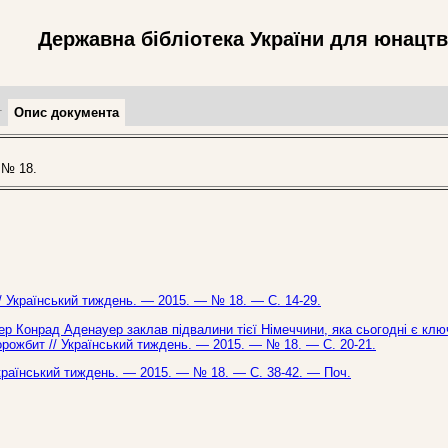
Державна бібліотека України для юнацт
т
Опис документа
 № 18.
// Український тиждень. — 2015. — № 18. — С. 14-29.
ер Конрад Аденауер заклав підвалини тієї Німеччини, яка сьогодні є кл
Ворожбит // Український тиждень. — 2015. — № 18. — С. 20-21.
/ Український тиждень. — 2015. — № 18. — С. 38-42. — Поч.