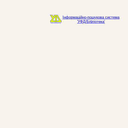
Інформаційно-пошукова система
'УФД/Бібліотека'