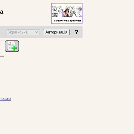
ва
?
Авторизація
ючовою