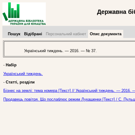
Державна бі
Пошук
Відібрані
Персональний кабінет
Опис документа
Український тиждень. — 2016. — № 37.
-
Набір
Український тиждень.
-
Статті, розділи
Бізнес на землі: тема номера [Текст] // Український тиждень. — 2016. 
Продавець повітря. Що послаблює режим Лукашенки [Текст] / С. Пульш